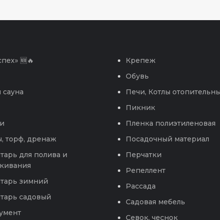
пех» 🆕🔥
Крепеж
Обувь
 сауна
Печи, Котлы отопительн
Пикник
и
Пленка полиэтиленовая
, торф, дренаж
Посадочный материал
тарь для полива и
Перчатки
кивания
Репеллент
тарь зимний
Рассада
тарь садовый
Садовая мебель
умент
Севок, чеснок