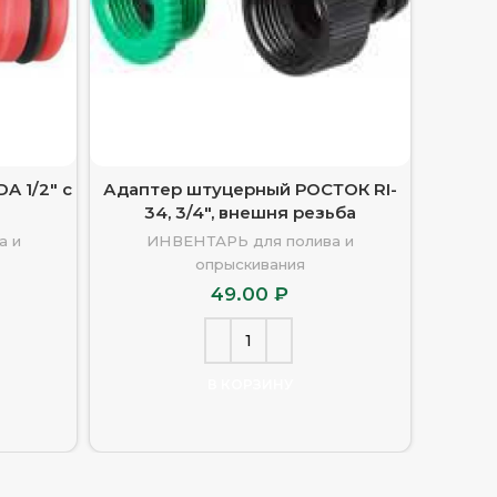
A 1/2″ с
Адаптер штуцерный РОСТОК RI-
Автома
34, 3/4″, внешня резьба
воды с
а и
ИНВЕНТАРЬ для полива и
опрыскивания
И
49.00
₽
В КОРЗИНУ