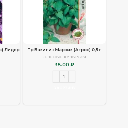
а) Лидер
Пр.Базилик Маркиз (Агрос) 0,5 г
Пр.Баз
Ы
ЗЕЛЕНЫЕ КУЛЬТУРЫ
38.00
₽
В КОРЗИНУ