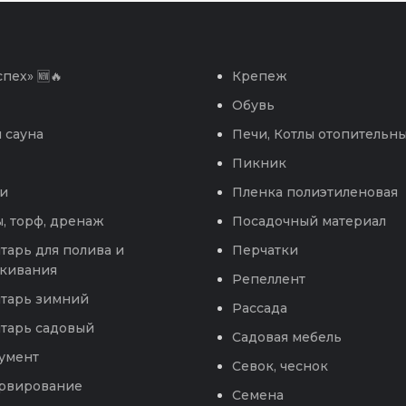
пех» 🆕🔥
Крепеж
Обувь
 сауна
Печи, Котлы отопительн
Пикник
и
Пленка полиэтиленовая
, торф, дренаж
Посадочный материал
тарь для полива и
Перчатки
кивания
Репеллент
тарь зимний
Рассада
тарь садовый
Садовая мебель
умент
Севок, чеснок
рвирование
Семена