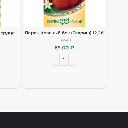
сердце
Перец Красный бок (Гавриш) 12,26
Перец 
Перец
65.00
₽
В КОРЗИНУ