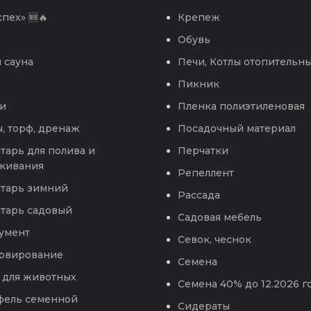
пех» 🆕🔥
Крепеж
Обувь
 сауна
Печи, Котлы отопительн
Пикник
и
Пленка полиэтиленовая
, торф, дренаж
Посадочный материал
тарь для полива и
Перчатки
кивания
Репеллент
тарь зимний
Рассада
тарь садовый
Садовая мебель
умент
Севок, чеснок
рвирование
Семена
 для животных
Семена 40% до 12.2026 г
фель семенной
Сидераты