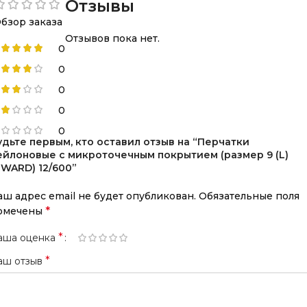
Отзывы
бзор заказа
Отзывов пока нет.
0
0
0
0
0
удьте первым, кто оставил отзыв на “Перчатки
ейлоновые с микроточечным покрытием (размер 9 (L)
GWARD) 12/600”
аш адрес email не будет опубликован.
Обязательные поля
*
омечены
*
аша оценка
*
аш отзыв