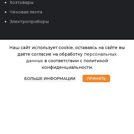
Хозтовары
Чековая лента
Электроприборы
Наш сайт использует cookie, оставаясь на сайте вы
Перчатки
даёте согласие на обработку
персональных
нейлоновые
данных
в соответствии с политикой
белые с
конфиденциальности.
серым
В
0
нитриловым
924.00
₽
наличии
БОЛЬШЕ ИНФОРМАЦИИ
ПРИНЯТЬ
покрытием
Магазин
Избранное
Корзина
Мой аккаунт
© 2026
Интернет магазин Успех. ИП Хрипунов Сергей
(размер 8
Александрович
(M) (GWARD)
ИНН 420800180243 / ОГРНИП 304420530300327
12/720
Все права защищены.
Персональные данные.
Сайт любезно предоставлен разработчиками
Web-студии
Вячеслава Круговых