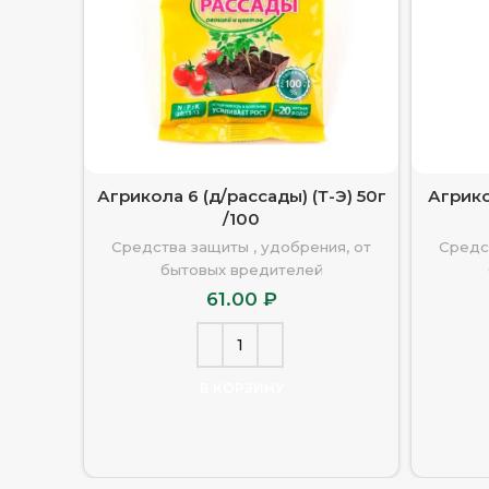
Агрикола 6 (д/рассады) (Т-Э) 50г
Агрико
/100
Средства защиты , удобрения, от
Средс
бытовых вредителей
61.00
₽
В КОРЗИНУ