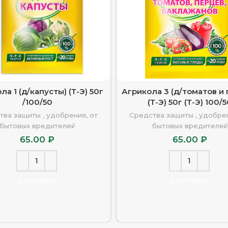
ла 1 (д/капусты) (Т-Э) 50г
Агрикола 3 (д/томатов и 
/100/50
(Т-Э) 50г (Т-Э) 100/
тва защиты , удобрения, от
Средства защиты , удобрен
бытовых вредителей
бытовых вредителей
65.00
₽
65.00
₽
В КОРЗИНУ
В КОРЗИНУ