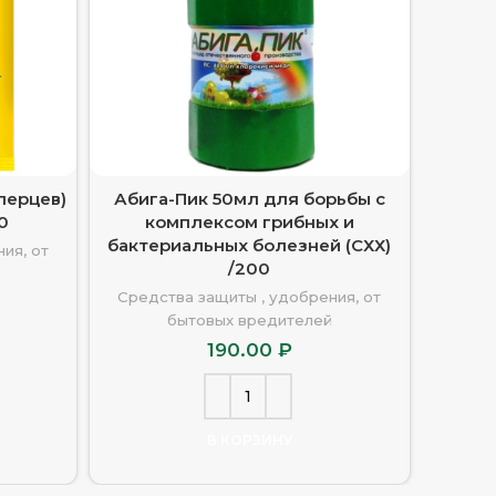
перцев)
Абига-Пик 50мл для борьбы с
Dr.Kla
50
комплексом грибных и
за
бактериальных болезней (СХХ)
ия, от
Средс
/200
Средства защиты , удобрения, от
бытовых вредителей
190.00
₽
В КОРЗИНУ