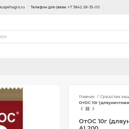
uspehagro.ru
Телефон для связи:
+7 3842 28-35-00
Главная
Средства защ
ОтОС 10г (дляуничтоже
ОтОС 10г (дляу
А) 200