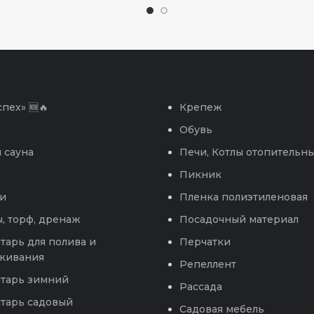
пех» 🆕🔥
Крепеж
Обувь
 сауна
Печи, Котлы отопительн
Пикник
и
Пленка полиэтиленовая
, торф, дренаж
Посадочный материал
тарь для полива и
Перчатки
кивания
Репеллент
тарь зимний
Рассада
тарь садовый
Садовая мебель