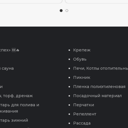
пех» 🆕🔥
Крепеж
Обувь
 сауна
Печи, Котлы отопительн
Пикник
и
Пленка полиэтиленовая
, торф, дренаж
Посадочный материал
тарь для полива и
Перчатки
кивания
Репеллент
тарь зимний
Рассада