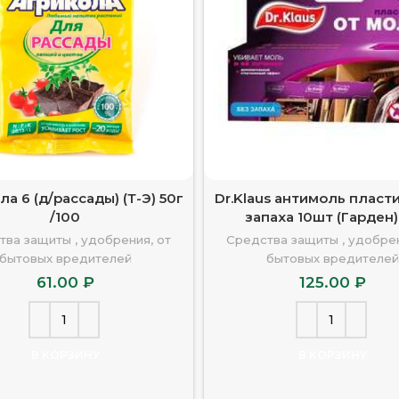
а 6 (д/рассады) (Т-Э) 50г
Dr.Klaus антимоль пласт
/100
запаха 10шт (Гарден)
тва защиты , удобрения, от
Средства защиты , удобрен
бытовых вредителей
бытовых вредителей
61.00
₽
125.00
₽
В КОРЗИНУ
В КОРЗИНУ