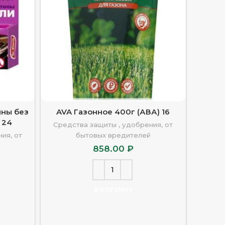
ины без
AVA Газонное 400г (АВА) 16
Агрико
 24
Средства защиты , удобрения, от
ия, от
бытовых вредителей
Средс
858.00
₽
В КОРЗИНУ