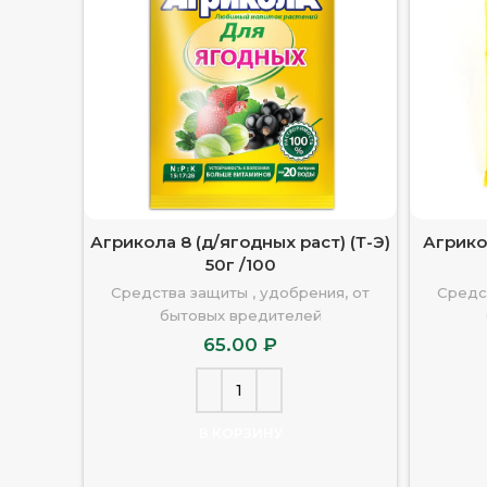
Агрикола 8 (д/ягодных раст) (Т-Э)
Агрикол
50г /100
Средства защиты , удобрения, от
Средс
бытовых вредителей
65.00
₽
В КОРЗИНУ