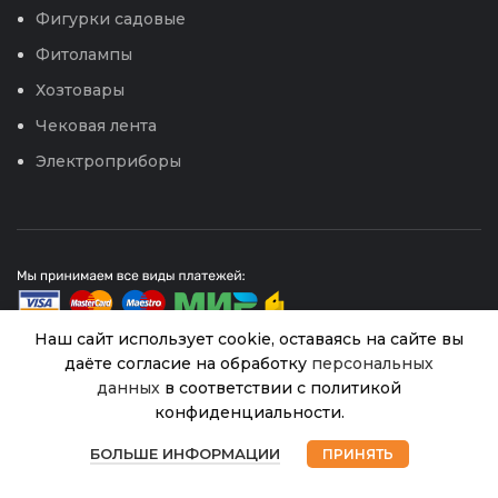
Фигурки садовые
Фитолампы
Хозтовары
Чековая лента
Электроприборы
Наш сайт использует cookie, оставаясь на сайте вы
даёте согласие на обработку
персональных
От
данных
в соответствии с политикой
грызунов
© 2026
Интернет магазин Успех. ИП Хрипунов Сергей
Кротонол
конфиденциальности.
Александрович
ИНН 420800180243 / ОГРНИП 304420530300327
патроны
В
0
193.00
₽
Все права защищены.
Персональные данные.
наличии
от
БОЛЬШЕ ИНФОРМАЦИИ
ПРИНЯТЬ
Магазин
Избранное
Корзина
Мой аккаунт
кротов
Сайт любезно предоставлен разработчиками
5шт (БМ)