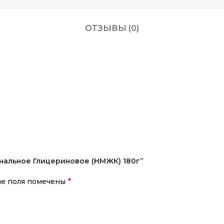
ОТЗЫВЫ (0)
инальное Глицериновое (НМЖК) 180г”
*
ые поля помечены