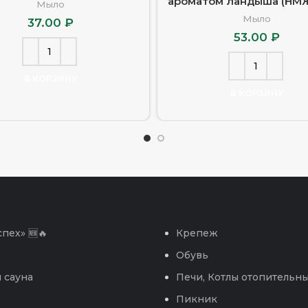
ароматом ландыша (НМЖ
Мыло
Мыло
37.00
₽
53.00
₽
В КОРЗИНУ
В КОРЗИНУ
пех» 🆕🔥
Крепеж
Обувь
 сауна
Печи, Котлы отопительн
Пикник