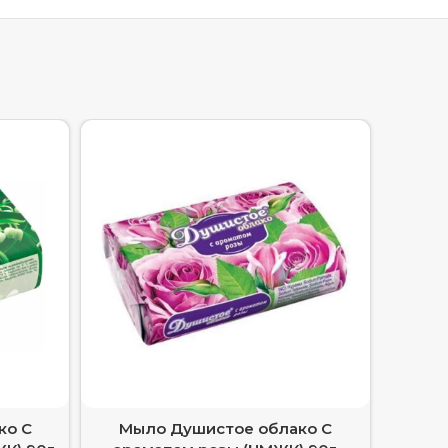
ко С
Мыло Душистое облако С
Мы