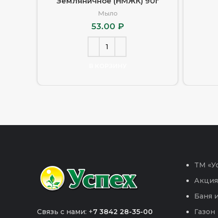
Земляничное (НМЖК) 90г
Мыло
53.00
₽
В КОРЗИНУ
TM «Ус
Акция
Баня и
Связь с нами: +
7 3842 28-35-00
Газон