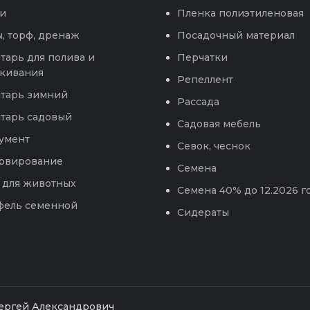
и
Пленка полиэтиленовая
, торф, дренаж
Посадочный материал
тарь для полива и
Перчатки
кивания
Репеллент
тарь зимний
Рассада
тарь садовый
Садовая мебель
умент
Севок, чеснок
рвирование
Семена
 для животных
Семена 40% до 12.2026 г
фель семенной
Сидераты
Сергей Александрович