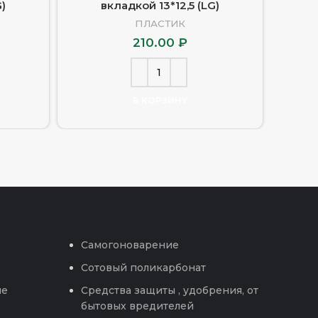
)
вкладкой 13*12,5 (LG)
ПЛАСТИК
210.00
₽
В КОРЗИНУ
Самогоноварение
Сотовый поликарбонат
ые
Средства защиты , удобрения, от
бытовых вредителей