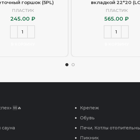
еточный горшок (5PL)
вкладкой 22*20 (LG
ПЛАСТИК
ПЛАСТИК
245.00
₽
565.00
₽
В КОРЗИНУ
В КОРЗИНУ
пех» 🆕🔥
Крепеж
Обувь
 сауна
Печи, Котлы отопительн
Пикник