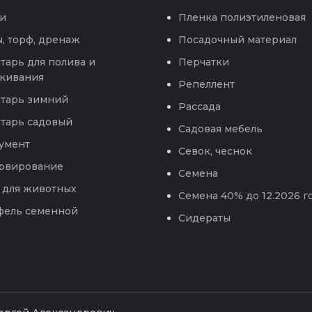
и
Пленка полиэтиленовая
, торф, дренаж
Посадочный материал
тарь для полива и
Перчатки
кивания
Репеллент
тарь зимний
Рассада
тарь садовый
Садовая мебель
умент
Севок, чеснок
рвирование
Семена
 для животных
Семена 40% до 12.2026 г
фель семенной
Сидераты