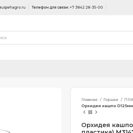
uspehagro.ru
Телефон для связи:
+7 3842 28-35-00
Главная
Горшки
ПЛ
Орхидея кашпо D125мм
Орхидея кашпо
пластика) М314