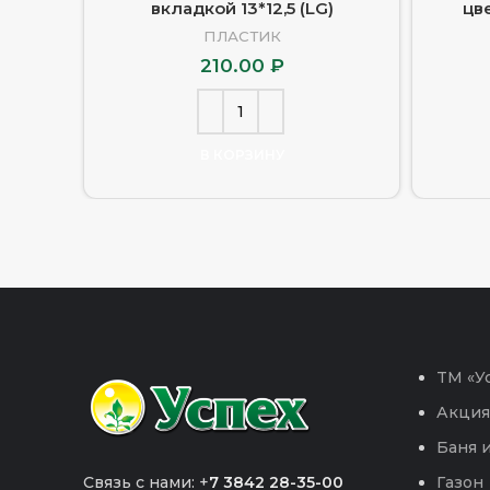
вкладкой 13*12,5 (LG)
цв
ПЛАСТИК
210.00
₽
В КОРЗИНУ
TM «Ус
Акция
Баня и
Связь с нами: +
7 3842 28-35-00
Газон