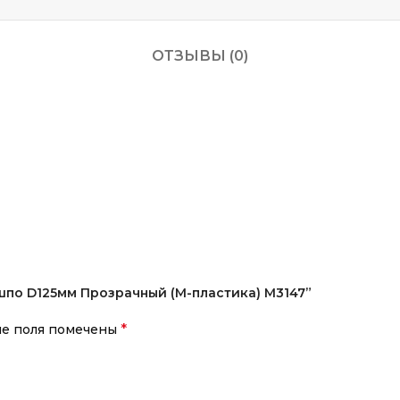
ОТЗЫВЫ (0)
шпо D125мм Прозрачный (М-пластика) М3147”
*
ые поля помечены