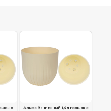
ршок с
Альфа Ванильный 1,4л горшок с
Аль