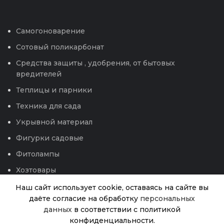
Самогоноварение
Сотовый поликарбонат
Средства защиты , удобрения, от бытовых
вредителей
Теплицы и парники
Техника для сада
Укрывной материал
Фигурки садовые
Фитолампы
Хозтовары
Чековая лента
Наш сайт использует cookie, оставаясь на сайте вы
даёте согласие на обработку
персональных
Электроприборы
Огурец Пальчик б/п
данных
в соответствии с политикой
Нет в
16.00
₽
наличии
(Аэлита) 10шт
конфиденциальности.