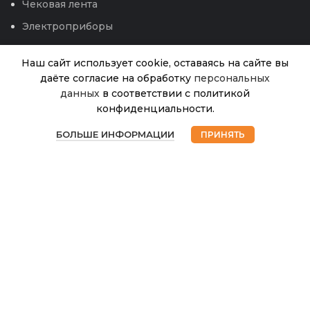
Чековая лента
Электроприборы
Наш сайт использует cookie, оставаясь на сайте вы
даёте согласие на обработку
персональных
данных
в соответствии с политикой
Огурец
Друзья-
конфиденциальности.
приятели
В
0
76.00
₽
наличии
F1
БОЛЬШЕ ИНФОРМАЦИИ
ПРИНЯТЬ
Магазин
Избранное
Корзина
Мой аккаунт
(Аэлита)
12.26
© 2026
Интернет магазин Успех. ИП Хрипунов Сергей
Александрович
ИНН 420800180243 / ОГРНИП 304420530300327
Все права защищены.
Персональные данные.
Сайт любезно предоставлен разработчиками
Web-студии
Вячеслава Круговых