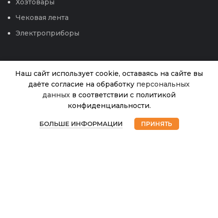
Хозтовары
Чековая лента
Электроприборы
Наш сайт использует cookie, оставаясь на сайте вы
даёте согласие на обработку
персональных
данных
в соответствии с политикой
Огурец
конфиденциальности.
Дальневосточный
В
0
18.00
₽
наличии
27 б/п (Аэлита)
БОЛЬШЕ ИНФОРМАЦИИ
ПРИНЯТЬ
Магазин
Избранное
Корзина
Мой аккаунт
0,5г
© 2026
Интернет магазин Успех. ИП Хрипунов Сергей
Александрович
ИНН 420800180243 / ОГРНИП 304420530300327
Все права защищены.
Персональные данные.
Сайт любезно предоставлен разработчиками
Web-студии
Вячеслава Круговых