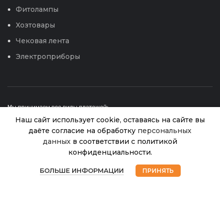
Фитолампы
Хозтовары
Чековая лента
Электроприборы
Наш сайт использует cookie, оставаясь на сайте вы
даёте согласие на обработку
персональных
Грунт
данных
в соответствии с политикой
Огородник
конфиденциальности.
для
© 2026
Интернет магазин Успех. ИП Хрипунов Сергей
В
0
Рассады и
460.00
₽
Александрович
наличии
БОЛЬШЕ ИНФОРМАЦИИ
ПРИНЯТЬ
ИНН 420800180243 / ОГРНИП 304420530300327
овощей
Магазин
Избранное
Корзина
Мой аккаунт
Все права защищены.
Персональные данные.
22л (Фаско)
/52
Сайт любезно предоставлен разработчиками
Web-студии
Вячеслава Круговых