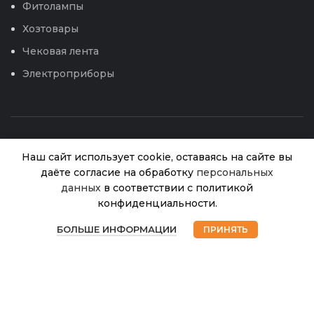
Фитолампы
Хозтовары
Чековая лента
Электроприборы
Наш сайт использует cookie, оставаясь на сайте вы
даёте согласие на обработку
персональных
данных
в соответствии с политикой
Огурец
конфиденциальности.
Один в
В
0
© 2026
Интернет магазин Успех. ИП Хрипунов Сергей
один F1
65.00
₽
наличии
БОЛЬШЕ ИНФОРМАЦИИ
ПРИНЯТЬ
Александрович
(Аэлита)
Магазин
Избранное
Корзина
Мой аккаунт
ИНН 420800180243 / ОГРНИП 304420530300327
10шт
Все права защищены.
Персональные данные.
Сайт любезно предоставлен разработчиками
Web-студии
Вячеслава Круговых