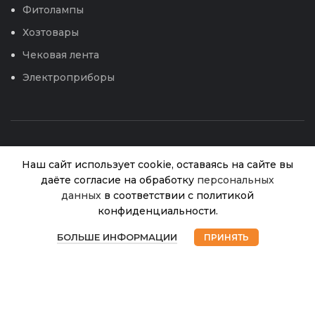
Фитолампы
Хозтовары
Чековая лента
Электроприборы
Наш сайт использует cookie, оставаясь на сайте вы
даёте согласие на обработку
персональных
Ножницы
данных
в соответствии с политикой
кухонные
конфиденциальности.
«Домашний
© 2026
Интернет магазин Успех. ИП Хрипунов Сергей
В
0
Сундук»
280.00
₽
Александрович
наличии
БОЛЬШЕ ИНФОРМАЦИИ
ПРИНЯТЬ
цвета в
Магазин
Избранное
Корзина
Мой аккаунт
ИНН 420800180243 / ОГРНИП 304420530300327
ассортименте
Все права защищены.
Персональные данные.
(ХС) ДС-324
Сайт любезно предоставлен разработчиками
Web-студии
Вячеслава Круговых