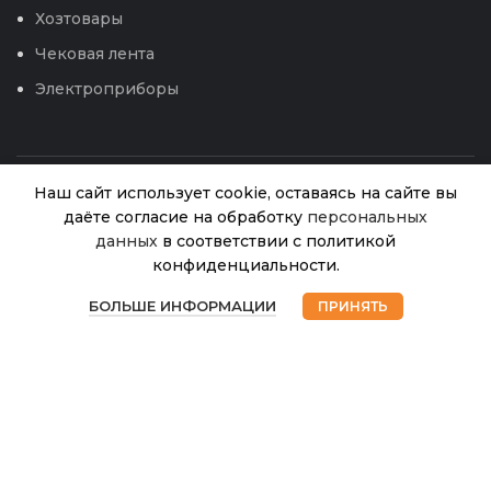
Хозтовары
Чековая лента
Электроприборы
Наш сайт использует cookie, оставаясь на сайте вы
даёте согласие на обработку
персональных
данных
в соответствии с политикой
Ножки к
конфиденциальности.
теплице
В
0
89.00
₽
наличии
Кузбасская
БОЛЬШЕ ИНФОРМАЦИИ
ПРИНЯТЬ
© 2026
Интернет магазин Успех. ИП Хрипунов Сергей
Магазин
Избранное
Корзина
Мой аккаунт
РЕТРО
Александрович
ИНН 420800180243 / ОГРНИП 304420530300327
Все права защищены.
Персональные данные.
Сайт любезно предоставлен разработчиками
Web-студии
Вячеслава Круговых