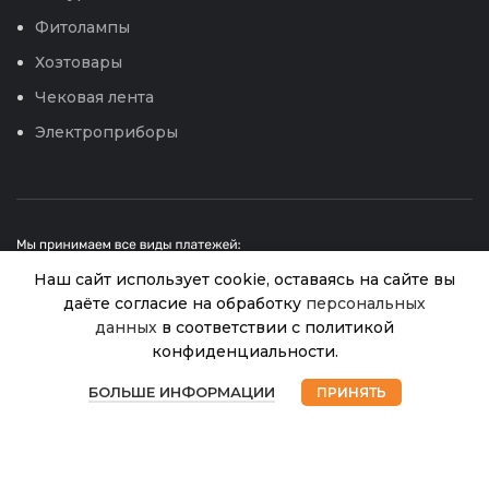
Фитолампы
Хозтовары
Чековая лента
Электроприборы
Наш сайт использует cookie, оставаясь на сайте вы
даёте согласие на обработку
персональных
данных
в соответствии с политикой
Томат
конфиденциальности.
© 2026
Интернет магазин Успех. ИП Хрипунов Сергей
Настя
В
0
Александрович
сибирячка
65.00
₽
наличии
БОЛЬШЕ ИНФОРМАЦИИ
ПРИНЯТЬ
ИНН 420800180243 / ОГРНИП 304420530300327
(Агрос)
Магазин
Избранное
Корзина
Мой аккаунт
Все права защищены.
Персональные данные.
0,08г
Сайт любезно предоставлен разработчиками
Web-студии
Вячеслава Круговых