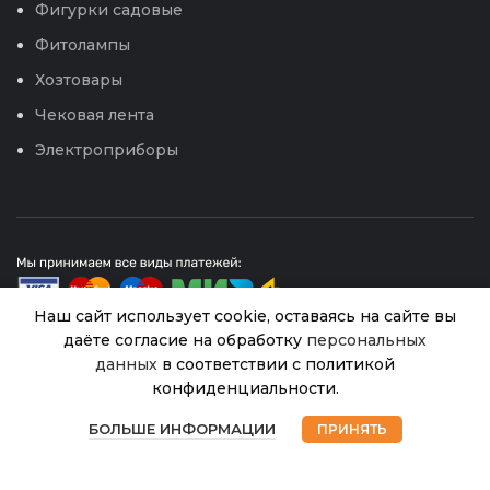
Фигурки садовые
Фитолампы
Хозтовары
Чековая лента
Электроприборы
Наш сайт использует cookie, оставаясь на сайте вы
даёте согласие на обработку
персональных
данных
в соответствии с политикой
Насадка
© 2026
Интернет магазин Успех. ИП Хрипунов Сергей
конфиденциальности.
Александрович
дождевальная
В
0
ИНН 420800180243 / ОГРНИП 304420530300327
«ЖУК» 1/2 -3/4
130.00
₽
наличии
БОЛЬШЕ ИНФОРМАЦИИ
ПРИНЯТЬ
Все права защищены.
Персональные данные.
с опорой
Магазин
Избранное
Корзина
Мой аккаунт
(Цикл) /30
Сайт любезно предоставлен разработчиками
Web-студии
Вячеслава Круговых