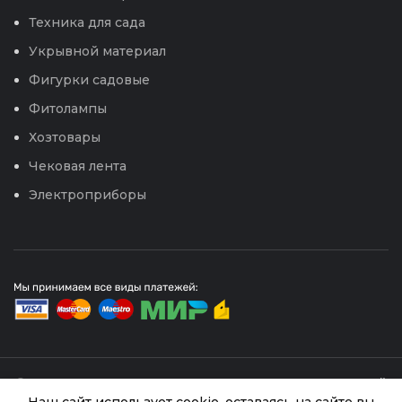
Техника для сада
Укрывной материал
Фигурки садовые
Фитолампы
Хозтовары
Чековая лента
Электроприборы
© 2026
Интернет магазин Успех. ИП Хрипунов Сергей
Александрович