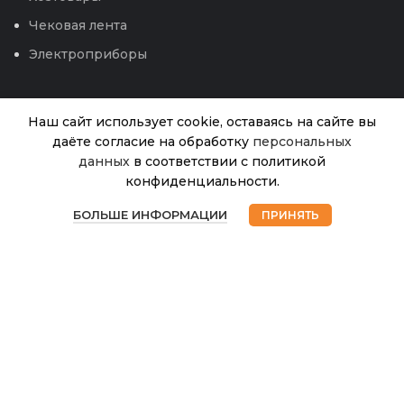
Чековая лента
Электроприборы
Наш сайт использует cookie, оставаясь на сайте вы
даёте согласие на обработку
персональных
Мухобойка
данных
в соответствии с политикой
Нет в
«Домашний Сундук» с
55.00
₽
наличии
конфиденциальности.
ручкой пластик (ХС)
0
БОЛЬШЕ ИНФОРМАЦИИ
ПРИНЯТЬ
Магазин
Избранное
Корзина
Мой аккаунт
© 2026
Интернет магазин Успех. ИП Хрипунов Сергей
Александрович
ИНН 420800180243 / ОГРНИП 304420530300327
Все права защищены.
Персональные данные.
Сайт любезно предоставлен разработчиками
Web-студии
Вячеслава Круговых