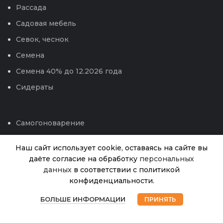
Рассада
Садовая мебель
Севок, чеснок
Семена
Семена 40% до 12.2026 года
Сидераты
Самогоноварение
Сотовый поликарбонат
Наш сайт использует cookie, оставаясь на сайте вы
Средства защиты , удобрения, от бытовых
даёте согласие на обработку
персональных
Можжевельник
вредителей
данных
в соответствии с политикой
Нет в
чешуйчатый Голд
645.00
₽
наличии
конфиденциальности.
Теплицы и парники
Тип Р9 15-20
0
Техника для сада
БОЛЬШЕ ИНФОРМАЦИИ
ПРИНЯТЬ
Магазин
Избранное
Корзина
Мой аккаунт
Укрывной материал