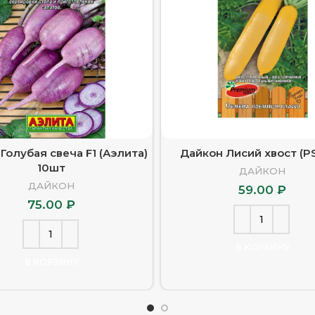
Голубая свеча F1 (Аэлита)
Дайкон Лисий хвост (PS
10шт
ДАЙКОН
ДАЙКОН
59.00
₽
75.00
₽
В КОРЗИНУ
В КОРЗИНУ