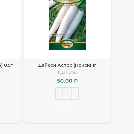
) 0,5г
Дайкон Астор (Поиск) 1г
Дайкон
ДАЙКОН
50.00
₽
В КОРЗИНУ