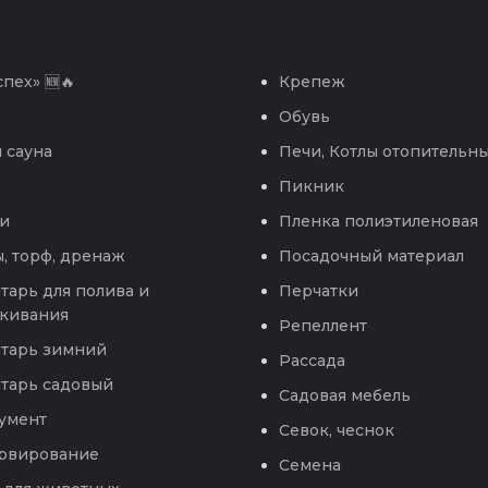
пех» 🆕🔥
Крепеж
Обувь
 сауна
Печи, Котлы отопительн
Пикник
и
Пленка полиэтиленовая
, торф, дренаж
Посадочный материал
тарь для полива и
Перчатки
кивания
Репеллент
тарь зимний
Рассада
тарь садовый
Садовая мебель
умент
Севок, чеснок
рвирование
Семена