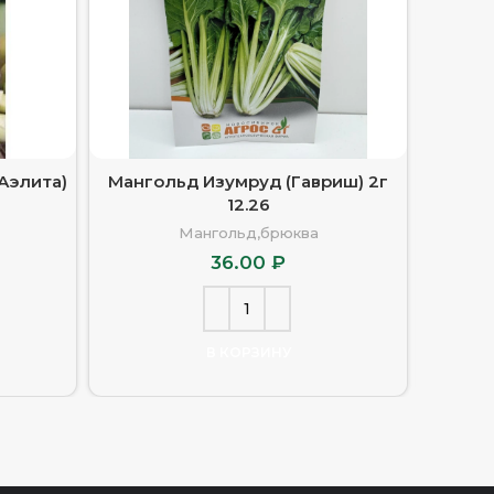
Аэлита)
Мангольд Изумруд (Гавриш) 2г
Мангол
12.26
Мангольд,брюква
36.00
₽
В КОРЗИНУ