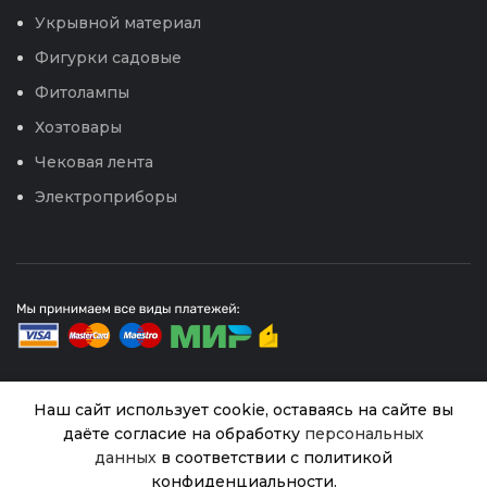
Укрывной материал
Фигурки садовые
Фитолампы
Хозтовары
Чековая лента
Электроприборы
Наш сайт использует cookie, оставаясь на сайте вы
© 2026
Интернет магазин Успех. ИП Хрипунов Сергей
даёте согласие на обработку
персональных
Александрович
данных
в соответствии с политикой
ИНН 420800180243 / ОГРНИП 304420530300327
Цв.Люпин
Все права защищены.
Персональные данные.
конфиденциальности.