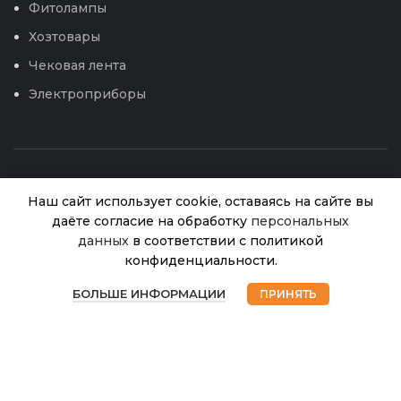
Фитолампы
Хозтовары
Чековая лента
Электроприборы
Наш сайт использует cookie, оставаясь на сайте вы
даёте согласие на обработку
персональных
данных
в соответствии с политикой
Леска для
триммера
конфиденциальности.
4,0*15м
В
0
© 2026
Интернет магазин Успех. ИП Хрипунов Сергей
295.00
₽
наличии
звезда
БОЛЬШЕ ИНФОРМАЦИИ
ПРИНЯТЬ
Александрович
Магазин
Избранное
Корзина
Мой аккаунт
ИНН 420800180243 / ОГРНИП 304420530300327
(Trimmer
Все права защищены.
Персональные данные.
Line) /240
Сайт любезно предоставлен разработчиками
Web-студии
Вячеслава Круговых