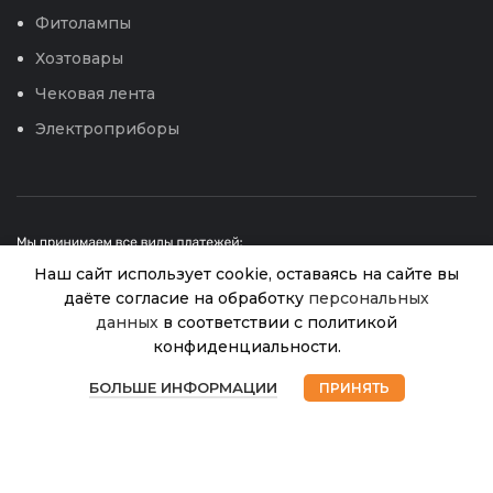
Фитолампы
Хозтовары
Чековая лента
Электроприборы
Наш сайт использует cookie, оставаясь на сайте вы
даёте согласие на обработку
персональных
данных
в соответствии с политикой
Леска для
триммера
конфиденциальности.
© 2026
Интернет магазин Успех. ИП Хрипунов Сергей
1,6*15м
В
0
Александрович
99.00
₽
наличии
семиугольник
БОЛЬШЕ ИНФОРМАЦИИ
ПРИНЯТЬ
ИНН 420800180243 / ОГРНИП 304420530300327
Магазин
Избранное
Корзина
Мой аккаунт
(Trimmer Line)
Все права защищены.
Персональные данные.
/240
Сайт любезно предоставлен разработчиками
Web-студии
Вячеслава Круговых