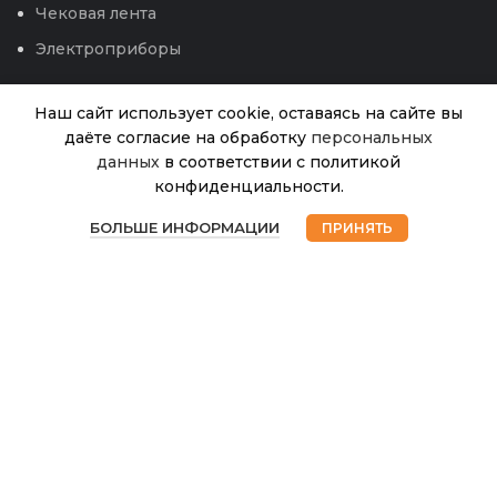
Чековая лента
Электроприборы
Наш сайт использует cookie, оставаясь на сайте вы
даёте согласие на обработку
персональных
данных
в соответствии с политикой
конфиденциальности.
Кустодержатель
В
0
Каскад черный
690.00
₽
наличии
БОЛЬШЕ ИНФОРМАЦИИ
ПРИНЯТЬ
лишь 2
(К-Агро) 1/10
Магазин
Избранное
Корзина
Мой аккаунт
© 2026
Интернет магазин Успех. ИП Хрипунов Сергей
Александрович
ИНН 420800180243 / ОГРНИП 304420530300327
Все права защищены.
Персональные данные.
Сайт любезно предоставлен разработчиками
Web-студии
Вячеслава Круговых