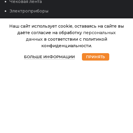
Чековая лента
Электроприборы
Наш сайт использует cookie, оставаясь на сайте вы
даёте согласие на обработку
персональных
Кабачок Кукурзелле
данных
в соответствии с политикой
Нет в
39.00
₽
наличии
(НК) 1,5г
конфиденциальности.
0
БОЛЬШЕ ИНФОРМАЦИИ
ПРИНЯТЬ
Магазин
Избранное
Корзина
Мой аккаунт
© 2026
Интернет магазин Успех. ИП Хрипунов Сергей
Александрович
ИНН 420800180243 / ОГРНИП 304420530300327
Все права защищены.
Персональные данные.
Сайт любезно предоставлен разработчиками
Web-студии
Вячеслава Круговых