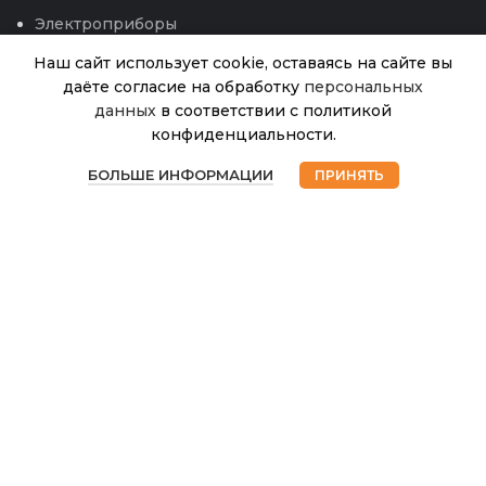
Электроприборы
Наш сайт использует cookie, оставаясь на сайте вы
даёте согласие на обработку
персональных
данных
в соответствии с политикой
Кукуруза
конфиденциальности.
Конфетти
В
0
50.00
₽
наличии
(Аэлита)
БОЛЬШЕ ИНФОРМАЦИИ
ПРИНЯТЬ
Магазин
Избранное
Корзина
Мой аккаунт
12.26г
© 2026
Интернет магазин Успех. ИП Хрипунов Сергей
Александрович
ИНН 420800180243 / ОГРНИП 304420530300327
Все права защищены.
Персональные данные.
Сайт любезно предоставлен разработчиками
Web-студии
Вячеслава Круговых