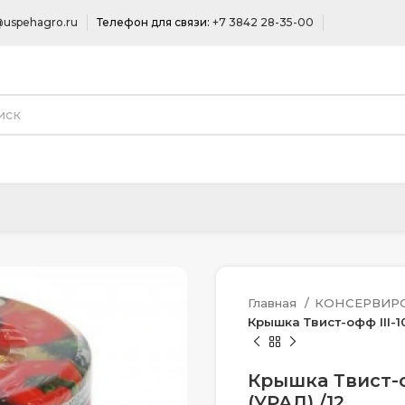
uspehagro.ru
Телефон для связи:
+7 3842 28-35-00
Главная
КОНСЕРВИР
Крышка Твист-офф III-10
Крышка Твист-о
(УРАЛ) /12