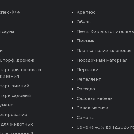
пех» 🆕🔥
Крепеж
Обувь
 сауна
Печи, Котлы отопительн
Пикник
и
Пленка полиэтиленовая
, торф, дренаж
Посадочный материал
тарь для полива и
Перчатки
кивания
Репеллент
тарь зимний
Рассада
тарь садовый
Садовая мебель
умент
Севок, чеснок
рвирование
Семена
 для животных
Семена 40% до 12.2026 г
фель семенной