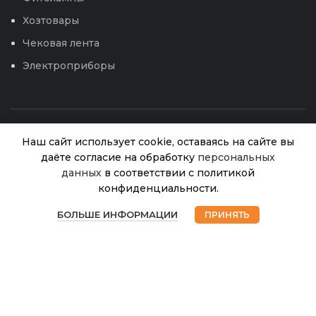
Хозтовары
Чековая лента
Электроприборы
Наш сайт использует cookie, оставаясь на сайте вы
даёте согласие на обработку
персональных
данных
в соответствии с политикой
Цв.Космея
конфиденциальности.
Красное и
В
0
белое
45.00
₽
© 2026
Интернет магазин Успех. ИП Хрипунов Сергей
наличии
БОЛЬШЕ ИНФОРМАЦИИ
ПРИНЯТЬ
смесь
Магазин
Избранное
Корзина
Мой аккаунт
Александрович
(НК)
ИНН 420800180243 / ОГРНИП 304420530300327
Все права защищены.
Персональные данные.
Сайт любезно предоставлен разработчиками
Web-студии
Вячеслава Круговых