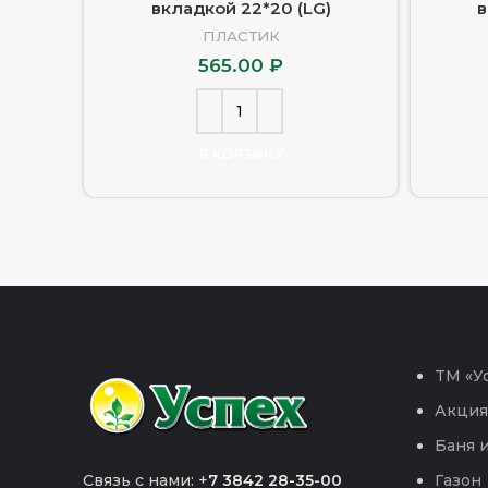
вкладкой 22*20 (LG)
в
ПЛАСТИК
565.00
₽
В КОРЗИНУ
TM «Ус
Акция
Баня и
Связь с нами: +
7 3842 28-35-00
Газон