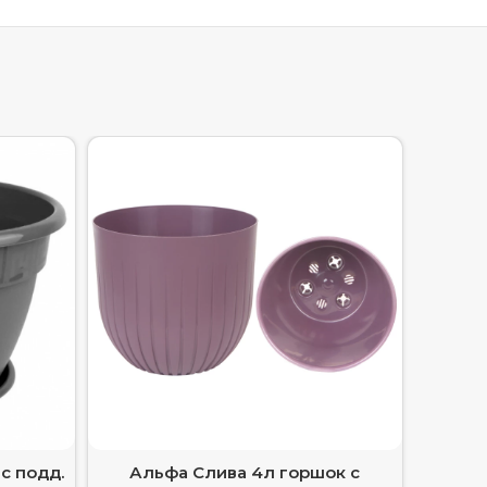
 с подд.
Альфа Слива 4л горшок с
Гор