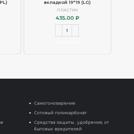
PL)
вкладкой 19*19 (LG)
ПЛАСТИК
435.00
₽
В КОРЗИНУ
Самогоноварение
Сотовый поликарбонат
ые
Средства защиты , удобрения, от
бытовых вредителей