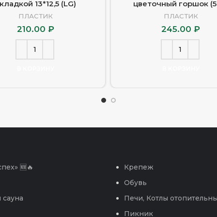
кладкой 13*12,5 (LG)
цветочный горшок (5
ПЛАСТИК
ПЛАСТИК
210.00
₽
245.00
₽
В КОРЗИНУ
В КОРЗИНУ
пех» 🆕🔥
Крепеж
Обувь
 сауна
Печи, Котлы отопительн
Пикник