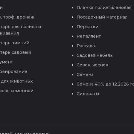
и
Пленка полиэтиленовая
, торф, дренаж
Посадочный материал
тарь для полива и
Перчатки
кивания
Репеллент
тарь зимний
Рассада
тарь садовый
Садовая мебель
умент
Севок, чеснок
рвирование
Семена
 для животных
Семена 40% до 12.2026 г
фель семенной
Сидераты