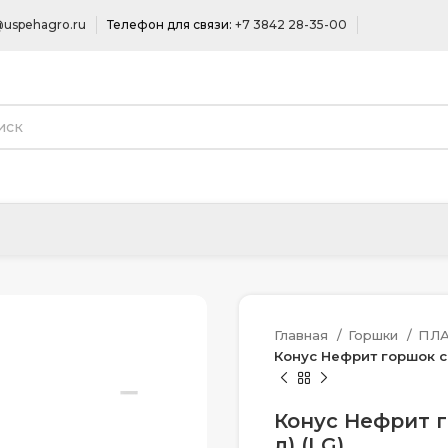
uspehagro.ru
Телефон для связи:
+7 3842 28-35-00
Главная
Горшки
ПЛ
Конус Нефрит горшок с вк
Конус Нефрит го
л) (LG)