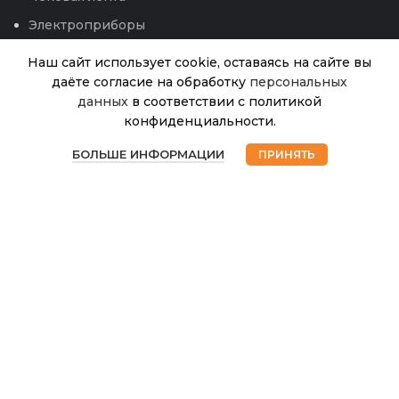
Электроприборы
Наш сайт использует cookie, оставаясь на сайте вы
даёте согласие на обработку
персональных
Колибри
данных
в соответствии с политикой
кашпо
(1,25л)
конфиденциальности.
Серый
В
0
345.00
₽
наличии
жемчуг/
БОЛЬШЕ ИНФОРМАЦИИ
ПРИНЯТЬ
Магазин
Избранное
Корзина
Мой аккаунт
Белый
(ВМС)
КШ-4648
© 2026
Интернет магазин Успех. ИП Хрипунов Сергей
Александрович
ИНН 420800180243 / ОГРНИП 304420530300327
Все права защищены.
Персональные данные.
Сайт любезно предоставлен разработчиками
Web-студии
Вячеслава Круговых