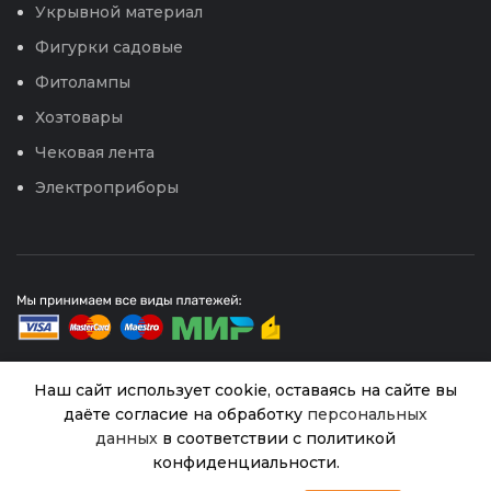
Укрывной материал
Фигурки садовые
Фитолампы
Хозтовары
Чековая лента
Электроприборы
Наш сайт использует cookie, оставаясь на сайте вы
даёте согласие на обработку
персональных
© 2026
Интернет магазин Успех. ИП Хрипунов Сергей
Александрович
данных
в соответствии с политикой
Огурец
ИНН 420800180243 / ОГРНИП 304420530300327
конфиденциальности.
Все права защищены.
Персональные данные.
Китайский
В
0