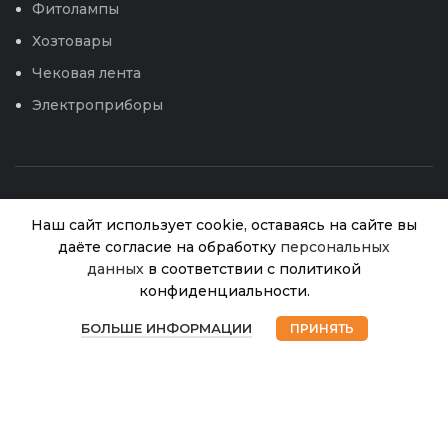
Фитолампы
Хозтовары
Чековая лента
Электроприборы
Наш сайт использует cookie, оставаясь на сайте вы
даёте согласие на обработку
персональных
данных
в соответствии с политикой
Катушка
конфиденциальности.
для
В
0
© 2026
Интернет магазин Успех. ИП Хрипунов Сергей
триммера
415.00
₽
наличии
БОЛЬШЕ ИНФОРМАЦИИ
ПРИНЯТЬ
Александрович
М10
Магазин
Избранное
Корзина
Мой аккаунт
ИНН 420800180243 / ОГРНИП 304420530300327
Оранж
Все права защищены.
Персональные данные.
Сайт любезно предоставлен разработчиками
Web-студии
Вячеслава Круговых