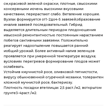
см,красивой зеленой окраски, плотные, свысокими
консервными иочень высокими вкусовыми
качествами, перерастают слабо. Ветвление хорошее.
Вузлах формируется от1-2до4-5 завязей;образование
иналив завязей последовательный. Гибрид
выделяется длительным периодом плодоношения
ивысокой ремонтантностью постоянным нарастанием
побегов сактивными завязями. Положительно
реагирует надоопыление повышается ранний
иобщий урожай. Более активный налив зеленцов
проявляется при умеренной температуре воздуха;
вусловиях перегревов формирование плодов может
ослабевать.
Устойчив кмучнистой росе, оливковой пятнистости,
вирусу обыкновенной огуречной мозаики, толерантен
кложной мучнистой росе, бактериозу.
Плотность посадки втеплицах 2,5 раст./м2, воткрытом
грунте3-4раст./м2.