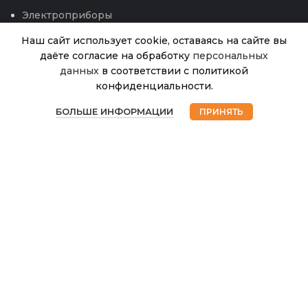
Электроприборы
Наш сайт использует cookie, оставаясь на сайте вы
даёте согласие на обработку
персональных
данных
в соответствии с политикой
конфиденциальности.
Капуста
В
0
Краснокочанная
33.00
₽
наличии
БОЛЬШЕ ИНФОРМАЦИИ
ПРИНЯТЬ
Гако (УД) 12.26
Магазин
Избранное
Корзина
Мой аккаунт
© 2026
Интернет магазин Успех. ИП Хрипунов Сергей
Александрович
ИНН 420800180243 / ОГРНИП 304420530300327
Все права защищены.
Персональные данные.
Сайт любезно предоставлен разработчиками
Web-студии
Вячеслава Круговых