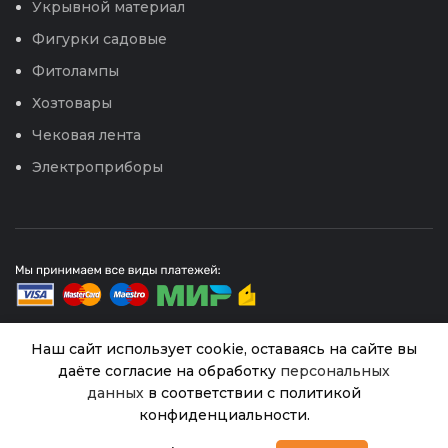
Укрывной материал
Фигурки садовые
Фитолампы
Хозтовары
Чековая лента
Электроприборы
Наш сайт использует cookie, оставаясь на сайте вы
даёте согласие на обработку
персональных
© 2026
Интернет магазин Успех. ИП Хрипунов Сергей
данных
в соответствии с политикой
Александрович
ИНН 420800180243 / ОГРНИП 304420530300327
конфиденциальности.
Калимагнезия
Все права защищены.
Персональные данные.
В
0
1кг (БХЗ) /15
199.00
₽