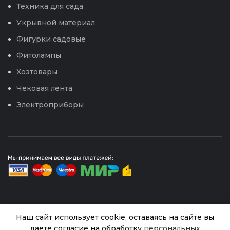
Техника для сада
Укрывной материал
Фигурки садовые
Фитолампы
Хозтовары
Чековая лента
Электроприборы
© 2026
Интернет магазин Успех. ИП Хрипунов Сергей
Наш сайт использует cookie, оставаясь на сайте вы
Александрович
даёте согласие на обработку
персональных
ИНН 420800180243 / ОГРНИП 304420530300327