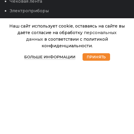
Чековая лента
Электроприборы
Наш сайт использует cookie, оставаясь на сайте вы
даёте согласие на обработку
персональных
Кабачок Якорь б/п
данных
в соответствии с политикой
Нет в
15.00
₽
наличии
(Гавриш) 1,5г
конфиденциальности.
0
БОЛЬШЕ ИНФОРМАЦИИ
ПРИНЯТЬ
Магазин
Избранное
Корзина
Мой аккаунт
© 2026
Интернет магазин Успех. ИП Хрипунов Сергей
Александрович
ИНН 420800180243 / ОГРНИП 304420530300327
Все права защищены.
Персональные данные.
Сайт любезно предоставлен разработчиками
Web-студии
Вячеслава Круговых