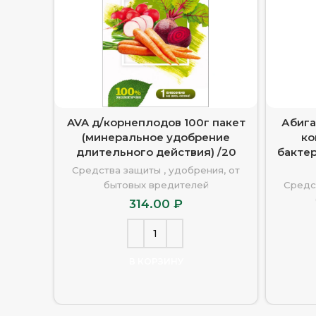
AVA д/корнеплодов 100г пакет
Абига
(минеральное удобрение
ко
длительного действия) /20
бакте
Средства защиты , удобрения, от
бытовых вредителей
Средс
314.00
₽
В КОРЗИНУ