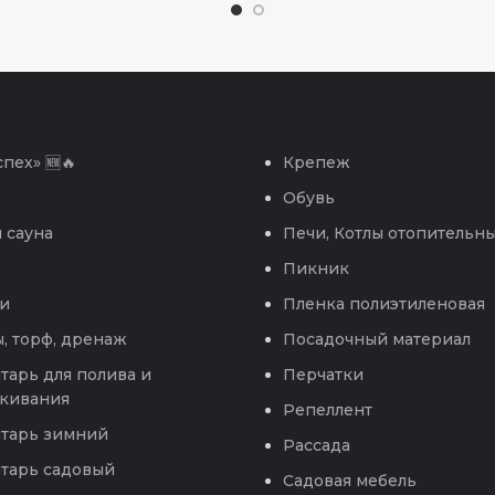
пех» 🆕🔥
Крепеж
Обувь
 сауна
Печи, Котлы отопительн
Пикник
и
Пленка полиэтиленовая
, торф, дренаж
Посадочный материал
тарь для полива и
Перчатки
кивания
Репеллент
тарь зимний
Рассада
тарь садовый
Садовая мебель