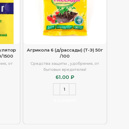
мулятор
Агрикола 6 (д/рассады) (Т-Э) 50г
Dr.
0/1500
/100
плас
ия, от
Средства защиты , удобрения, от
Средс
бытовых вредителей
61.00
₽
В КОРЗИНУ