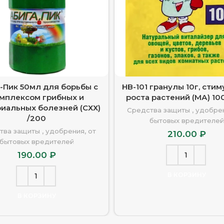
-Пик 50мл для борьбы с
HB-101 гранулы 10г, сти
мплексом грибных и
роста растений (МА) 10
риальных болезней (СХХ)
Средства защиты , удобрен
/200
бытовых вредителей
тва защиты , удобрения, от
210.00
₽
бытовых вредителей
190.00
₽
В КОРЗИНУ
В КОРЗИНУ