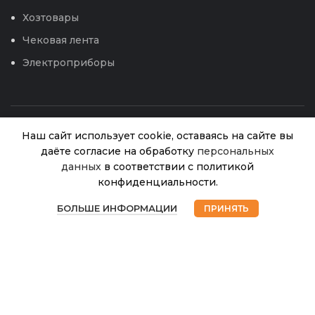
Хозтовары
Чековая лента
Электроприборы
Наш сайт использует cookie, оставаясь на сайте вы
даёте согласие на обработку
персональных
Грунт
данных
в соответствии с политикой
Живая
почва для
конфиденциальности.
роз и
В
0
75.00
₽
наличии
бегоний 2,5
БОЛЬШЕ ИНФОРМАЦИИ
ПРИНЯТЬ
© 2026
Интернет магазин Успех. ИП Хрипунов Сергей
Магазин
Избранное
Корзина
Мой аккаунт
Александрович
л
ИНН 420800180243 / ОГРНИП 304420530300327
(БиоМастер)
Все права защищены.
Персональные данные.
15
Сайт любезно предоставлен разработчиками
Web-студии
Вячеслава Круговых