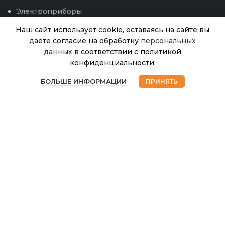
Электроприборы
Наш сайт использует cookie, оставаясь на сайте вы
даёте согласие на обработку
персональных
данных
в соответствии с политикой
Грунт
конфиденциальности.
Доброгряд
В
0
Цветочный
470.00
₽
наличии
БОЛЬШЕ ИНФОРМАЦИИ
ПРИНЯТЬ
20л
Магазин
Избранное
Корзина
Мой аккаунт
(Агробалт)
© 2026
Интернет магазин Успех. ИП Хрипунов Сергей
Александрович
ИНН 420800180243 / ОГРНИП 304420530300327
Все права защищены.
Персональные данные.
Сайт любезно предоставлен разработчиками
Web-студии
Вячеслава Круговых