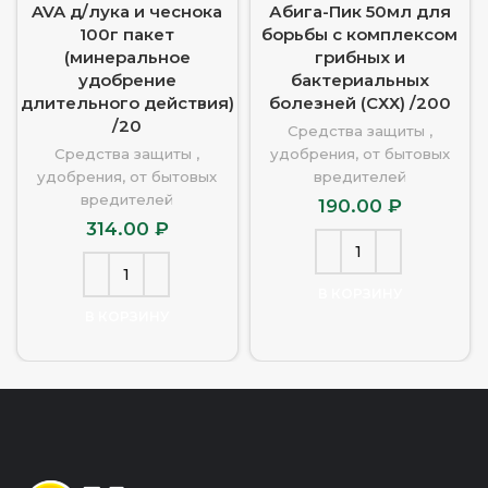
AVA д/лука и чеснока
Абига-Пик 50мл для
100г пакет
борьбы с комплексом
(минеральное
грибных и
удобрение
бактериальных
длительного действия)
болезней (СХХ) /200
/20
Средства защиты ,
Средства защиты ,
удобрения, от бытовых
удобрения, от бытовых
вредителей
вредителей
190.00
₽
314.00
₽
В КОРЗИНУ
В КОРЗИНУ