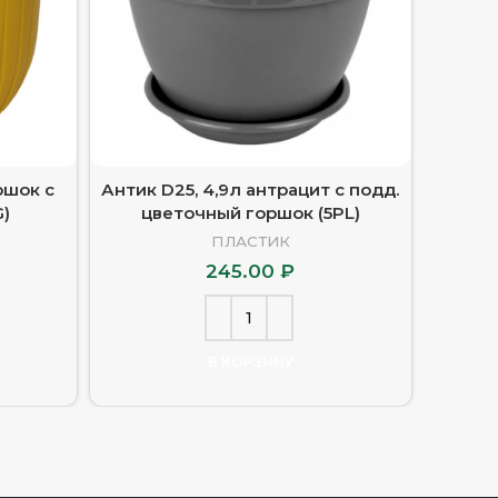
ршок с
Антик D25, 4,9л антрацит с подд.
Антик 
G)
цветочный горшок (5PL)
цв
ПЛАСТИК
245.00
₽
В КОРЗИНУ