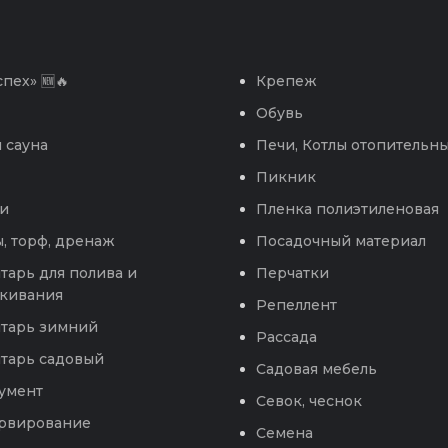
пех» 🆕🔥
Крепеж
Обувь
 сауна
Печи, Котлы отопительн
Пикник
и
Пленка полиэтиленовая
, торф, дренаж
Посадочный материал
тарь для полива и
Перчатки
кивания
Репеллент
тарь зимний
Рассада
тарь садовый
Садовая мебель
умент
Севок, чеснок
рвирование
Семена