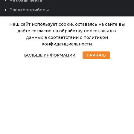
Чековая лента
Электроприборы
Наш сайт использует cookie, оставаясь на сайте вы
даёте согласие на обработку
персональных
данных
в соответствии с политикой
Горшок
конфиденциальности.
д/цв.1л
В
0
терракот
93.00
₽
наличии
БОЛЬШЕ ИНФОРМАЦИИ
ПРИНЯТЬ
с подд.
Магазин
Избранное
Корзина
Мой аккаунт
(Интерм)
© 2026
Интернет магазин Успех. ИП Хрипунов Сергей
Александрович
ИНН 420800180243 / ОГРНИП 304420530300327
Все права защищены.
Персональные данные.
Сайт любезно предоставлен разработчиками
Web-студии
Вячеслава Круговых