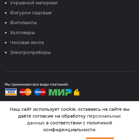
Укрывной материал
Фигурки садовые
Фитолампы
Хозтовары
Чековая лента
Электроприборы
Наш сайт использует cookie, оставаясь на сайте вы
даёте согласие на обработку
персональных
© 2026
Интернет магазин Успех. ИП Хрипунов Сергей
Александрович
Горох Усатый нянь
данных
в соответствии с политикой
Нет в
54.00
₽
ИНН 420800180243 / ОГРНИП 304420530300327
наличии
(Аэлита) 25г
конфиденциальности.
Все права защищены.
Персональные данные.
0