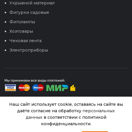
Укрывной материал
Фигурки садовые
Фитолампы
Хозтовары
Чековая лента
Электроприборы
Наш сайт использует cookie, оставаясь на сайте вы
даёте согласие на обработку
персональных
© 2026
Интернет магазин Успех. ИП Хрипунов Сергей
Александрович
данных
в соответствии с политикой
ИНН 420800180243 / ОГРНИП 304420530300327
Горох
конфиденциальности.
Все права защищены.
Персональные данные.
Адагумский
В
0