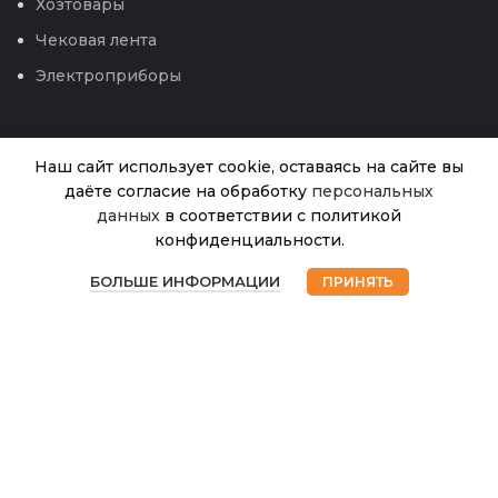
Хозтовары
Чековая лента
Электроприборы
Наш сайт использует cookie, оставаясь на сайте вы
даёте согласие на обработку
персональных
данных
в соответствии с политикой
Газон
конфиденциальности.
3
Городская
В
0
наличии
5кг
БОЛЬШЕ ИНФОРМАЦИИ
ПРИНЯТЬ
390.00
₽
Магазин
Избранное
Корзина
Мой аккаунт
(Гринкипер)
© 2026
Интернет магазин Успех. ИП Хрипунов Сергей
Александрович
ИНН 420800180243 / ОГРНИП 304420530300327
Все права защищены.
Персональные данные.
Сайт любезно предоставлен разработчиками
Web-студии
Вячеслава Круговых